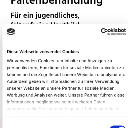
Faltenbehandlung
Für ein jugendliches,
faltenfreies Hautbild
Falten sind aufgrund des natürlichen
Alterungsprozesses unvermeidbar, aber heutzutage
Diese Webseite verwendet Cookies
ist es uns durch verschiedene Verfahren möglich,
Falten sanft und schonend zu entfernen. Unsere
Wir verwenden Cookies, um Inhalte und Anzeigen zu
personalisieren, Funktionen für soziale Medien anbieten zu
Hautärztinnen und Hautärzte führen die
können und die Zugriffe auf unsere Website zu analysieren.
Faltenunterspritzung mit
Botox (Botulinumtoxin)
Außerdem geben wir Informationen zu Ihrer Verwendung
und
Hyaluronsäure (Filler)
oder einer innovativen
unserer Website an unsere Partner für soziale Medien,
Lichttherapie
in unseren Praxisräumen im MVZ
Werbung und Analysen weiter. Unsere Partner führen diese
Dermatologisches Zentrum in Bonn durch.
Informationen möglicherweise mit weiteren Daten
zusammen, die Sie ihnen bereitgestellt haben oder die sie
im Rahmen Ihrer Nutzung der Dienste gesammelt haben.
Sie geben Einwilligung zu unseren Cookies, wenn Sie
Einwilligungsauswahl