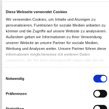
Bonn klären Sie gerne in einem Beratungsgespräch
auf.
Diese Webseite verwendet Cookies
Wir verwenden Cookies, um Inhalte und Anzeigen zu
Vereinbaren Sie jetzt einen Termin in unserer
personalisieren, Funktionen für soziale Medien anbieten zu
Hautarztpraxis in Bonn!
können und die Zugriffe auf unsere Website zu analysieren.
Außerdem geben wir Informationen zu Ihrer Verwendung
unserer Website an unsere Partner für soziale Medien,
Werbung und Analysen weiter. Unsere Partner führen diese
Informationen möglicherweise mit weiteren Daten
zusammen, die Sie ihnen bereitgestellt haben oder die sie
Ursachen von Pigment- und
im Rahmen Ihrer Nutzung der Dienste gesammelt haben.
Altersflecken
Sie geben Einwilligung zu unseren Cookies, wenn Sie
Einwilligungsauswahl
unsere Webseite weiterhin nutzen.
Notwendig
Durch die Einstrahlung der UV-Strahlen nimmt der
Melanin-Gehalt der Haut zu, um die ultravioletten
Strahlen der Sonne abzufangen und so die
Präferenzen
Hautzellen zu schützen. Dieser Vorgang führt dazu,
dass sich die Haut bräunt. Wirken UV-Strahlen
Statistiken