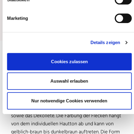
jedoch über mehrere Jahrzehnte auf die Haut ein,
können sich chronische Lichtschäden, wie Pigment-
Marketing
und Altersflecken, bilden.
Details zeigen
Pigment- und Altersflecken
Cookies zulassen
erkennen
Auswahl erlauben
Besonders häufig betroffen von Pigment- und
Altersflecken sind Körperregionen, die häufig der
Sonne ausgesetzt sind. Beispielsweise also
Nur notwendige Cookies verwenden
Unterarme, Handrücken, Gesicht- und Halsbereich
sowie das Dekolleté. Die Färbung der Flecken hängt
von dem individuellen Hautton ab und kann von
gelblich-braun bis dunkelbraun auftreten. Die Form