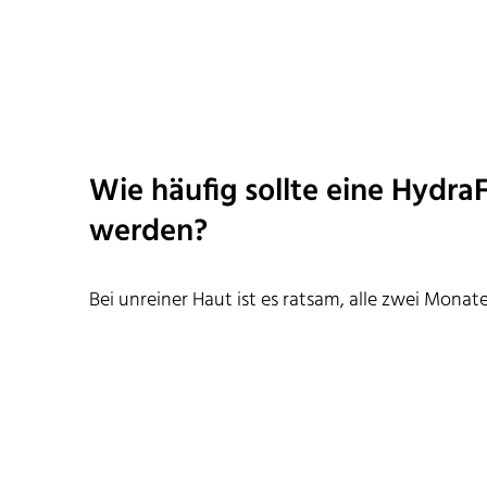
Wie häufig sollte eine Hydr
werden?
Bei unreiner Haut ist es ratsam, alle zwei Mona
HydraFacial™ durchzuführen. Als Anti-Anging B
Hautgefühl.
Wir beraten Sie gerne zu dieser Gesichtsbehandl
jetzt einen Termin in unserer Hautarztpraxis in 