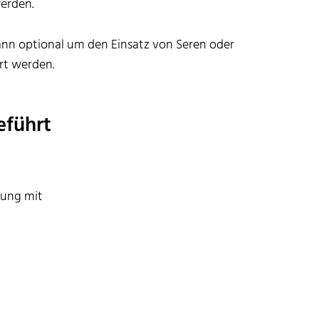
werden.
nn optional um den Einsatz von Seren oder
rt werden.
eführt
lung mit
– je nach Bedarf und
 auf. Vereinbaren Sie