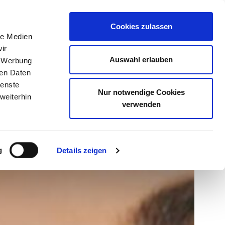
Suche öffne
0228 227 209 200
Termin online buchen
Cookies zulassen
le Medien
ir
Auswahl erlauben
, Werbung
Phlebologie
Praxis
Kontakt
ren Daten
ienste
Nur notwendige Cookies
weiterhin
icrodermabrasion
Photorejuvenation
verwenden
g
Details zeigen