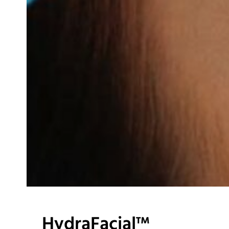
HydraFacial™