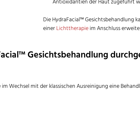
Antioxidantien der Haut zugeführt 
Die HydraFacial™ Gesichtsbehandlung ka
einer
Lichttherapie
im Anschluss erweite
aFacial™ Gesichtsbehandlung durchg
te im Wechsel mit der klassischen Ausreinigung eine Behand
ehandlung kann sie alle vier Wochen durchgeführt werden 
ung und stellen ein individuelles Therapiekonzept mit Ihnen
Bonn!