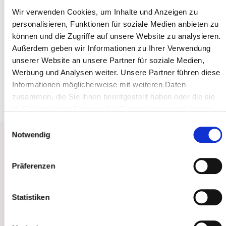
Die Betroffenen leiden unter massiv juckender Haut,
Wir verwenden Cookies, um Inhalte und Anzeigen zu
die sich rötet und in Form von Entzündungen,
personalisieren, Funktionen für soziale Medien anbieten zu
sogenannten Ekzemen, schuppt. Sie sind zumeist
können und die Zugriffe auf unsere Website zu analysieren.
Außerdem geben wir Informationen zu Ihrer Verwendung
außerdem von Allergien, insbesondere gegen
unserer Website an unsere Partner für soziale Medien,
Pollen und Hausstaubmilben geplagt und geben
Werbung und Analysen weiter. Unsere Partner führen diese
diese Veranlagungen mit hoher Wahrscheinlichkeit
Informationen möglicherweise mit weiteren Daten
an ihre Kinder weiter.
zusammen, die Sie ihnen bereitgestellt haben oder die sie
im Rahmen Ihrer Nutzung der Dienste gesammelt haben.
Sie geben Einwilligung zu unseren Cookies, wenn Sie
Einwilligungsauswahl
unsere Webseite weiterhin nutzen.
Notwendig
Ursachen von Neurodermitis
Präferenzen
Neben der genetischen Veranlagung spielen auch
andere Faktoren eine Rolle, jedoch sind die
Statistiken
endgültigen Zusammenhänge der verschiedenen
Faktoren noch nicht ausreichend geklärt. Unter