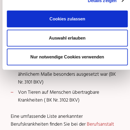
Details zeigen
Selteneren Berufskrankheiten, u.a. Hautkrebs
oder zur Krebsbildung neigende Haut­
veränderungen durch Ruß, Rohparaffin, Teer,
Cookies zulassen
Anthrazen, Pech oder ähnliche Stoffe (BK Nr.
5102)
Auswahl erlauben
Infektionskrankheiten, wenn der Versicherte im
Gesundheitsdienst, in der Wohlfahrtspflege oder
Nur notwendige Cookies verwenden
in einem Laboratorium tätig oder durch eine
andere Tätigkeit der Infektions­gefahr in
ähnlichem Maße besonders ausgesetzt war (BK
Nr. 3101 BKV)
Von Tieren auf Menschen übertragbare
Krankheiten ( BK Nr. 3102 BKV)
Eine umfassende Liste anerkannter
Berufskrankheiten finden Sie bei der
Berufsanstalt