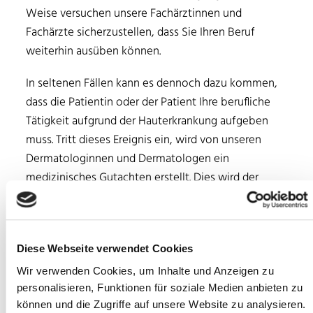
Weise versuchen unsere Fachärztinnen und
Fachärzte sicherzustellen, dass Sie Ihren Beruf
weiterhin ausüben können.
In seltenen Fällen kann es dennoch dazu kommen,
dass die Patientin oder der Patient Ihre berufliche
Tätigkeit aufgrund der Hauterkrankung aufgeben
muss. Tritt dieses Ereignis ein, wird von unseren
Dermatologinnen und Dermatologen ein
medizinisches Gutachten erstellt. Dies wird der
gesetzlichen Unfallversicherung vorgelegt, um eine
vorliegende dermatologische Berufskrankheit im
Sinne des Berufskrankheitenrechts anzuerkennen.
Diese Webseite verwendet Cookies
Immer dienstags findet in unserer Hautarztpraxis in
Wir verwenden Cookies, um Inhalte und Anzeigen zu
Bonn eine Berufsdermatologie-Sprechstunde statt.
personalisieren, Funktionen für soziale Medien anbieten zu
können und die Zugriffe auf unsere Website zu analysieren.
Vereinbaren Sie noch heute einen Termin!