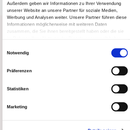
Außerdem geben wir Informationen zu Ihrer Verwendung
unserer Website an unsere Partner für soziale Medien,
Werbung und Analysen weiter. Unsere Partner führen diese
Informationen möglicherweise mit weiteren Daten
zusammen, die Sie ihnen bereitgestellt haben oder die sie
Anerkannte Krankheiten in der
im Rahmen Ihrer Nutzung der Dienste gesammelt haben.
Berufsdermatologie
Sie geben Einwilligung zu unseren Cookies, wenn Sie
Einwilligungsauswahl
unsere Webseite weiterhin nutzen.
Notwendig
In unserer Hautarztpraxis liegt der Fokus auf
folgenden anerkannten dermatologischen
Präferenzen
Berufskrankheiten:
Schwere oder wiederholt rückfällige Haut­
Statistiken
erkrankungen (BK Nr. 5101 BKV )
Plattenepithelkarzinome oder multiple
Marketing
aktinische Keratosen der Haut durch natürliche
UV-Strahlung (Nr. 5103 BKV)