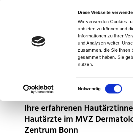
Diese Webseite verwende
Wir verwenden Cookies, um
anbieten zu können und di
Informationen zu Ihrer Ve
und Analysen weiter. Unse
zusammen, die Sie ihnen b
gesammelt haben. Sie gebe
Team
Standorte
Aktuel
nutzen.
Das Hautarzt-Team in 
Einwilligungsauswahl
Notwendig
Ihre erfahrenen Hautärztinn
Hautärzte im MVZ Dermatolo
Zentrum Bonn