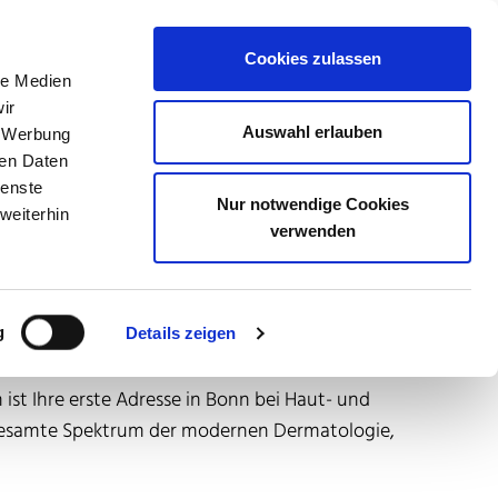
Suche öffne
0228 227 209 200
Termin online buchen
Cookies zulassen
le Medien
ir
Auswahl erlauben
, Werbung
Phlebologie
Praxis
Kontakt
ren Daten
ienste
Nur notwendige Cookies
weiterhin
Karriere
Über CORIUS Gruppe
verwenden
g
Details zeigen
t Ihre erste Adresse in Bonn bei Haut- und
gesamte Spektrum der modernen Dermatologie,