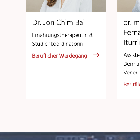
Dr. Jon Chim Bai
dr. m
Fern
Ernährungstherapeutin &
Iturr
Studienkoordinatorin
Assiste
Beruflicher Werdegang
Dermat
Venero
Berufl