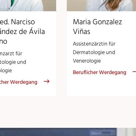
ed. Narciso
Maria Gonzalez
ández de Ávila
Viñas
ino
Assistenzärztin für
Dermatologie und
nzarzt für
Venerologie
ologie und
logie
Beruflicher Werdegang
icher Werdegang