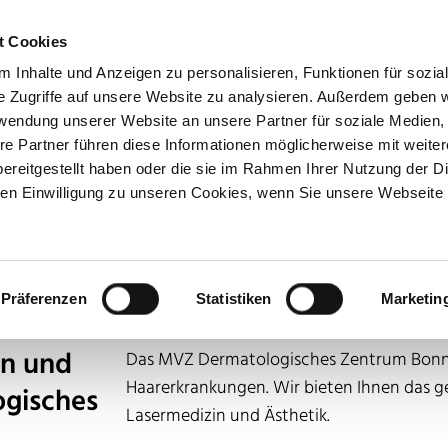
t Cookies
 Inhalte und Anzeigen zu personalisieren, Funktionen für sozia
e Zugriffe auf unsere Website zu analysieren. Außerdem geben w
rwendung unserer Website an unsere Partner für soziale Medien
Dermatologie
Hautkrebs
Ästhetik
re Partner führen diese Informationen möglicherweise mit weite
ereitgestellt haben oder die sie im Rahmen Ihrer Nutzung der D
n Einwilligung zu unseren Cookies, wenn Sie unsere Webseite 
les
Klinische Hautarzt-Studien
Downloads
Bonn
Präferenzen
Statistiken
Marketin
en und
Das MVZ Dermatologisches Zentrum Bonn is
Haarerkrankungen. Wir bieten Ihnen das 
gisches
Lasermedizin und Ästhetik.