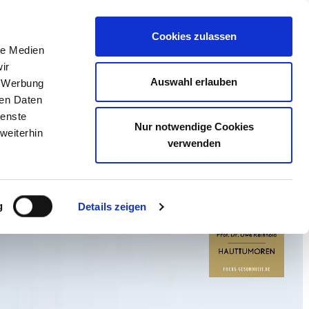
Suche öffne
0228 227 209 200
Termin online buchen
Cookies zulassen
le Medien
ir
Auswahl erlauben
, Werbung
Phlebologie
Praxis
Kontakt
ren Daten
ienste
Nur notwendige Cookies
weiterhin
verwenden
g
Details zeigen