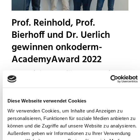
Prof. Reinhold, Prof.
Bierhoff und Dr. Uerlich
gewinnen onkoderm-
AcademyAward 2022
Auszeichnung für Konzeption
innovativer digitaler Fort- und
Weiterbildungen
Diese Webseite verwendet Cookies
Vom 1. bis zum 3. Juli 2022 war es wieder so weit:
Wir verwenden Cookies, um Inhalte und Anzeigen zu
Auf der Fach-Tagung DERM referierten Expertinnen
personalisieren, Funktionen für soziale Medien anbieten zu
und Experten im CongressForum in Frankenthal über
können und die Zugriffe auf unsere Website zu analysieren.
Außerdem geben wir Informationen zu Ihrer Verwendung
wissenswerte Themen – von der operativen