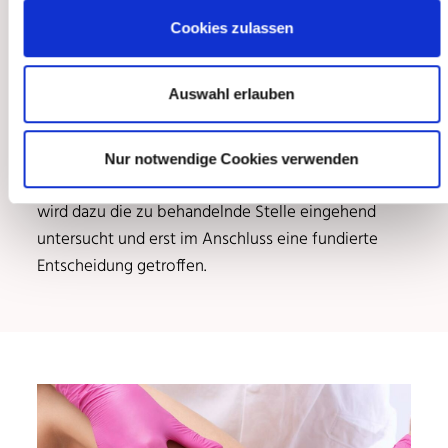
wir die bewährte Sklerosierung (Verödung) sowie
Cookies zulassen
die Schaumsklerosierung zur Behandlung von
Besenreisern an. Welches Verfahren in Ihrem
Auswahl erlauben
individuellen Fall eingesetzt wird, klärt eine unserer
Fachärztinnen oder einer unserer Fachärzte in einem
Beratungsgespräch mit Ihnen ab. Um die
Nur notwendige Cookies verwenden
bestmögliche Behandlung für Sie zu gewährleisten,
wird dazu die zu behandelnde Stelle eingehend
untersucht und erst im Anschluss eine fundierte
Entscheidung getroffen.