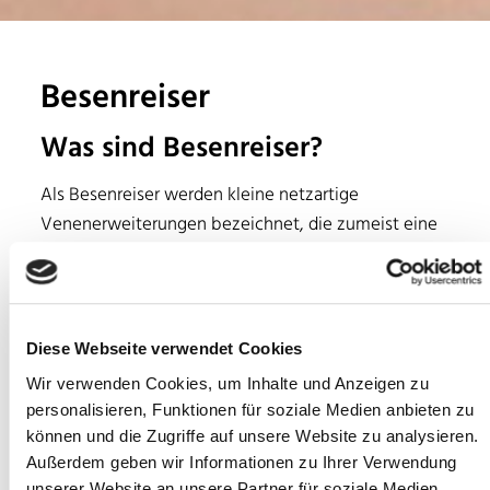
Besenreiser
Was sind Besenreiser?
Als Besenreiser werden kleine netzartige
Venenerweiterungen bezeichnet, die zumeist eine
bläulich-rötliche Färbung aufweisen und sich somit
optisch vom Gesamthautbild abheben. Wichtig: Bei
Besenreisern handelt es sich nicht um
Krampfadern
.
Diese Webseite verwendet Cookies
Besenreiser sind aus medizinischer Sicht zumeist
Wir verwenden Cookies, um Inhalte und Anzeigen zu
unbedenklich und in erster Linie ein ästhetischer
personalisieren, Funktionen für soziale Medien anbieten zu
Störfaktor für die Betroffenen. Allerdings können
können und die Zugriffe auf unsere Website zu analysieren.
Besenreiser auf eine Erkrankung des Venensystems
Außerdem geben wir Informationen zu Ihrer Verwendung
hinweisen, weshalb eine Untersuchung und
unserer Website an unsere Partner für soziale Medien,