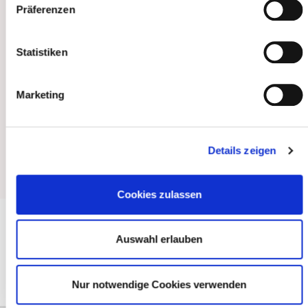
topischen Therapien bei Patienten mit
Präferenzen
chronischen Hauterkrankungen wie z.B.
atopische Dermatitis und Psoriasis.
Statistiken
2016 bis 2022
Studium Humanmedizin, Cluj-Napoca,
Marketing
Rumänien Medizinische und
Pharmazeutische Universität Iuliu Hațieganu
Details zeigen
Cookies zulassen
Auswahl erlauben
zurück
Nur notwendige Cookies verwenden