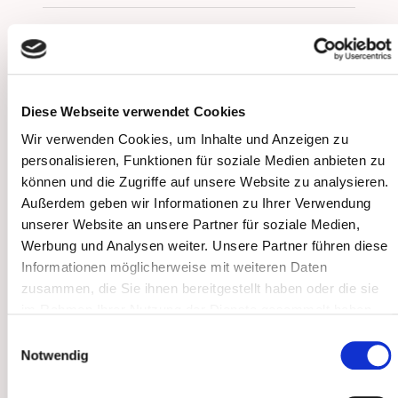
seit 2024
Assistenzarzt Dermatologie MVZ
Dermatologisches Zentrum Bonn
Diese Webseite verwendet Cookies
2024
Wir verwenden Cookies, um Inhalte und Anzeigen zu
Good Clinical Practice, Universität Bonn
personalisieren, Funktionen für soziale Medien anbieten zu
können und die Zugriffe auf unsere Website zu analysieren.
2023 bis 2024
Außerdem geben wir Informationen zu Ihrer Verwendung
Assistenzarzt Chirurgie Johanniter
unserer Website an unsere Partner für soziale Medien,
Krankenhaus Bonn
Werbung und Analysen weiter. Unsere Partner führen diese
Informationen möglicherweise mit weiteren Daten
seit 2022
zusammen, die Sie ihnen bereitgestellt haben oder die sie
Dissertation Uniklinik Bonn, Betreuerin: PD
im Rahmen Ihrer Nutzung der Dienste gesammelt haben.
Dr. Wilsmann-Theis, Thema: Dürchführung
Sie geben Einwilligung zu unseren Cookies, wenn Sie
Einwilligungsauswahl
einer Umfrage von PatientInnen zum Thema
unsere Webseite weiterhin nutzen.
Notwendig
Vertrauen und Präferenz in Basispflege und