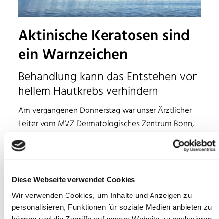
Aktinische Keratosen sind
ein Warnzeichen
Behandlung kann das Entstehen von
hellem Hautkrebs verhindern
Am vergangenen Donnerstag war unser Ärztlicher
Leiter vom MVZ Dermatologisches Zentrum Bonn,
Prof. Dr. med. Uwe Reinhold, mit weiteren
Expert:innen am Lesertelefon für Fragen bezüglich
der hellen Hautkrebsvorsorge zu erreichen.
Schon im April können UV-Strahlungswerte erreicht
Diese Webseite verwendet Cookies
werden, die das Risiko erhöhen, an hellem
Wir verwenden Cookies, um Inhalte und Anzeigen zu
Hautkrebs oder einer Vorstufe – der sogenannten
personalisieren, Funktionen für soziale Medien anbieten zu
aktinischen Keratose – zu erkranken. Dabei ist es
können und die Zugriffe auf unsere Website zu analysieren.